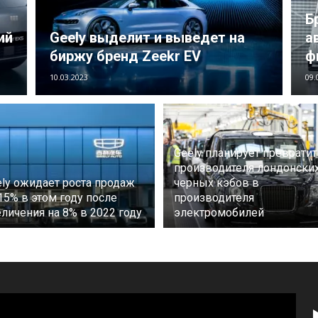
Б
ий
Geely выделит и выведет на
а
биржу бренд Zeekr EV
ф
10.03.2023
09.
Geely планирует превратит
производителя лондонски
ly ожидает роста продаж
черных кэбов в
15% в этом году после
производителя
личения на 8% в 2022 году
электромобилей