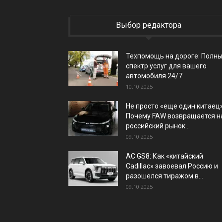
Выбор редактора
Техпомощь на дороге: Полн
спектр услуг для вашего
автомобиля 24/7
10.10.2025
Не просто «еще один китаец»
Почему FAW возвращается н
российский рынок...
09.10.2025
AC GS8: Как «китайский
Cadillac» завоевал Россию и
разошелся тиражом в...
09.10.2025