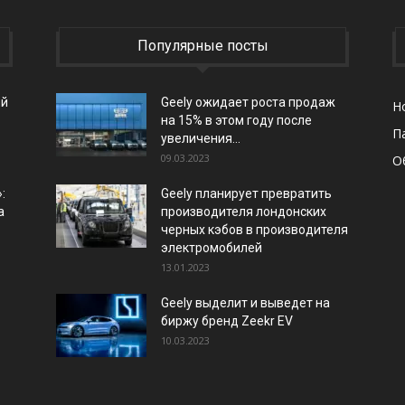
Популярные посты
ый
Geely ожидает роста продаж
Н
на 15% в этом году после
П
увеличения...
09.03.2023
О
:
Geely планирует превратить
а
производителя лондонских
черных кэбов в производителя
электромобилей
13.01.2023
Geely выделит и выведет на
биржу бренд Zeekr EV
10.03.2023