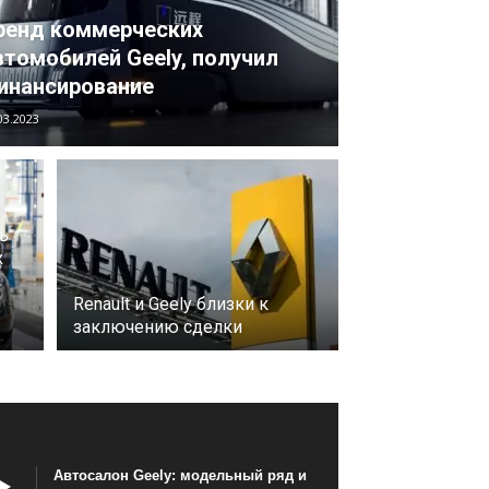
ренд коммерческих
втомобилей Geely, получил
инансирование
03.2023
ь
х
Renault и Geely близки к
заключению сделки
Автосалон Geely: модельный ряд и