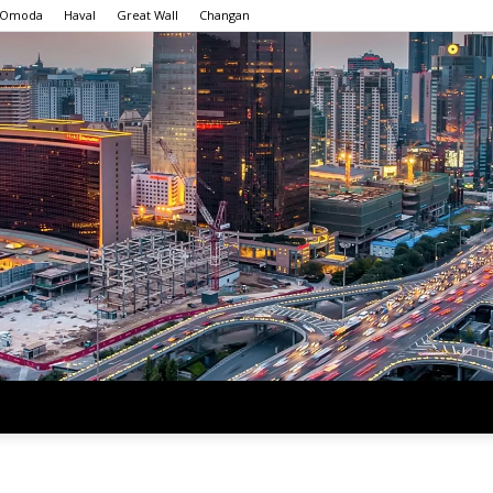
Omoda
Haval
Great Wall
Changan
Китайские