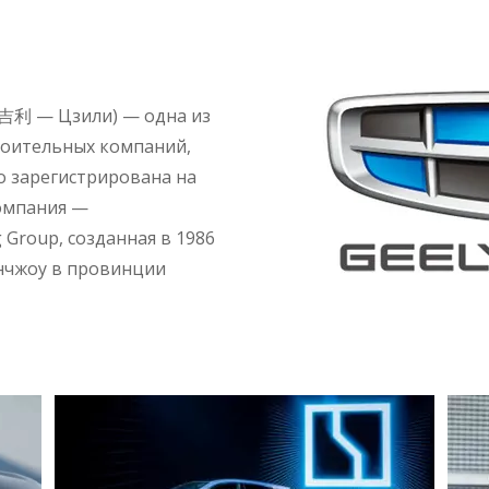
автомобили
т. 吉利 — Цзили) — одна из
роительных компаний,
о зарегистрирована на
омпания —
 Group, созданная в 1986
анчжоу в провинции