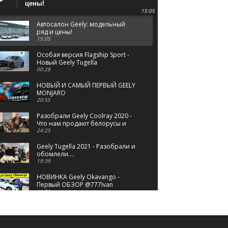
цены!
15:05
Автосалон Geely: модельный
ряд и цены!
15:05
Особая версия Flagship Sport -
Новый Geely Tugella
00:28
НОВЫЙ И САМЫЙ ПЕРВЫЙ GEELY
MONJARO
20:55
Разобрали Geely Coolray 2020 -
Что нам продают белорусы и
китайцы за 1.5 миллиона?
24:25
Geely Tugella 2021 - Разобрали и
обомлели….
19:39
НОВИНКА Geely Okavango -
Первый ОБЗОР @777Ivan
11:51
Geely Харбин Февраль 2023
22:19